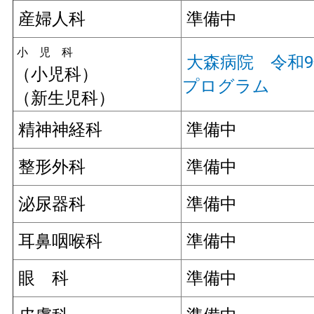
産婦人科
準備中
小 児 科
大森病院 令和
（小児科）
プログラム
（新生児科）
精神神経科
準備中
整形外科
準備中
泌尿器科
準備中
耳鼻咽喉科
準備中
眼 科
準備中