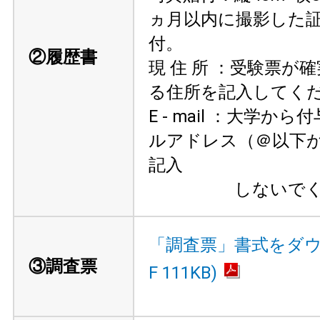
ヵ月以内に撮影した
付。
②履歴書
現 住 所 ：受験票が
る住所を記入し
E - mail ：大学か
ルアドレス（＠以下
記入
しないでくだ
「調査票」書式をダウン
③調査票
F 111KB)